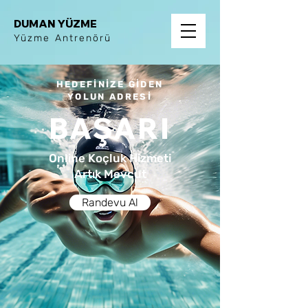
DUMAN YÜZME
Yüzme Antrenörü
HEDEFİNİZE GİDEN
YOLUN ADRESİ
BAŞARI
Online Koçluk Hizmeti
Artık Mevcut
Randevu Al