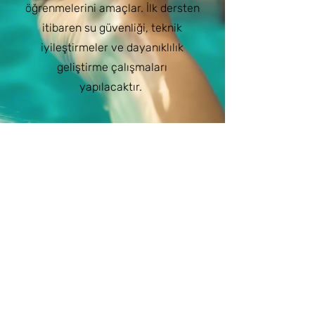
öğrenmelerini amaçlar. İlk dersten
itibaren su güvenliği, teknik
iyileştirmeler ve dayanıklılık
geliştirme çalışmaları
yapılacaktır.
Detaylı Bilgi
İLETİŞİM
Tel: (+90)
553 895 51 86
Ankara/Eryaman
Ankara/Çayyolu