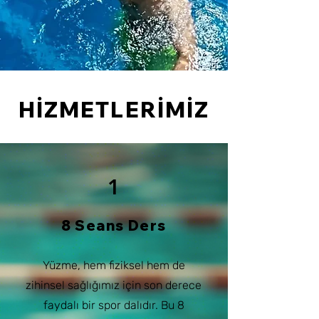
HİZMETLERİMİZ
1
8 Seans Ders
Yüzme, hem fiziksel hem de
zihinsel sağlığımız için son derece
faydalı bir spor dalıdır. Bu 8