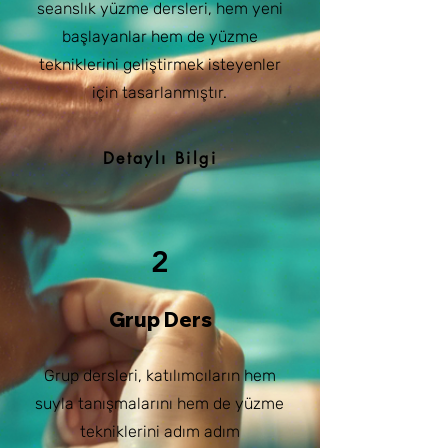
seanslık yüzme dersleri, hem yeni
başlayanlar hem de yüzme
tekniklerini geliştirmek isteyenler
için tasarlanmıştır.
Detaylı Bilgi
2
Grup Ders
Grup dersleri, katılımcıların hem
suyla tanışmalarını hem de yüzme
tekniklerini adım adım